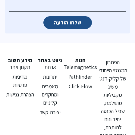
שלחו הודעה
חנות
ניווט באתר
מידע חשוב
הפתרון
Telemagnetics
אודות
תקנון אתר
המגנטי הייחודי
Pathfinder
יתרונות
מדיניות
של קליק-דנט
פרטיות
Click-Flow
מאמרים
משיג
ומחקרים
הצהרת נגישות
מקביליות
קליניים
מושלמת,
שביל הכנסה
יצירת קשר
יחיד ונוח
לתותבת,