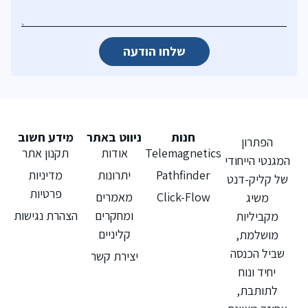
שלחו הודעה
חנות
ניווט באתר
מידע חשוב
הפתרון
Telemagnetics
אודות
תקנון אתר
המגנטי הייחודי
Pathfinder
יתרונות
מדיניות
של קליק-דנט
פרטיות
Click-Flow
מאמרים
משיג
ומחקרים
הצהרת נגישות
מקביליות
קליניים
מושלמת,
שביל הכנסה
יצירת קשר
יחיד ונוח
לתותבת,